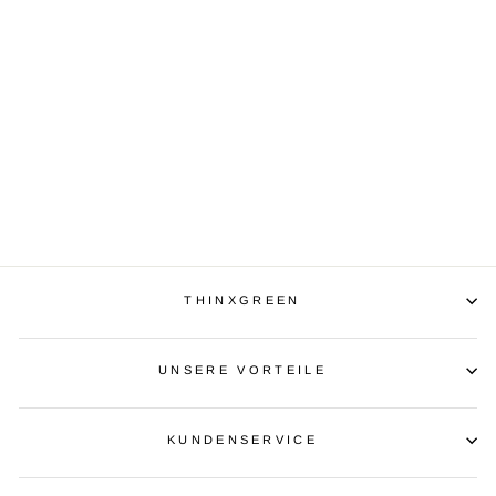
SONNENBRILLE
AUDREY AUS
SCHWARZEN
EICHENHOLZ
€69,00
THINXGREEN
UNSERE VORTEILE
KUNDENSERVICE