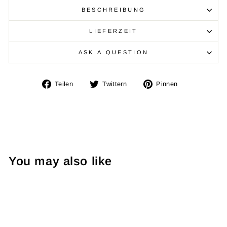
BESCHREIBUNG
LIEFERZEIT
ASK A QUESTION
Auf
Auf
Auf
Teilen
Twittern
Pinnen
Facebook
Twitter
Pinterest
teilen
twittern
pinnen
You may also like
Ausverkauft