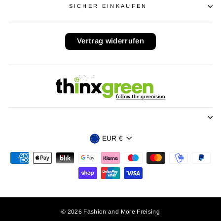
SICHER EINKAUFEN
Vertrag widerrufen
Währung
EUR €
© 2026 Fashion and More Freising