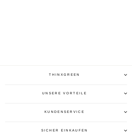
SOAP & STONE -
PEACE FOR YOUR
SKIN
€32,00
THINXGREEN
UNSERE VORTEILE
KUNDENSERVICE
SICHER EINKAUFEN