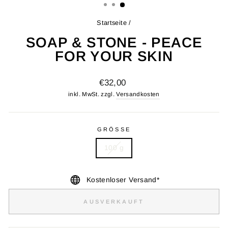
Startseite
/
SOAP & STONE - PEACE
FOR YOUR SKIN
Normaler
€32,00
Preis
inkl. MwSt. zzgl.
Versandkosten
GRÖSSE
100 g
Kostenloser Versand*
AUSVERKAUFT