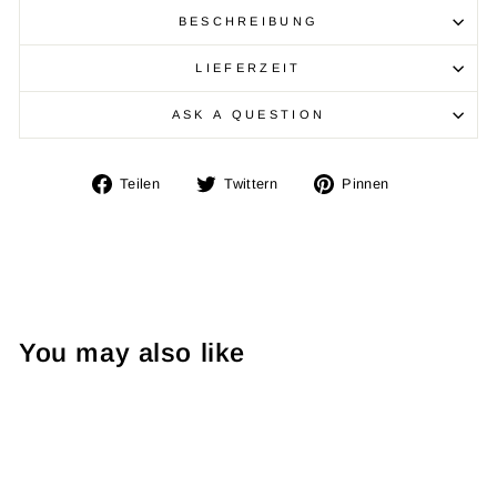
BESCHREIBUNG
LIEFERZEIT
ASK A QUESTION
Auf
Auf
Auf
Teilen
Twittern
Pinnen
Facebook
Twitter
Pinterest
teilen
twittern
pinnen
You may also like
Ausverkauft