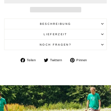
BESCHREIBUNG
LIEFERZEIT
NOCH FRAGEN?
Auf
Auf
Auf
Teilen
Twittern
Pinnen
Facebook
Twitter
Pinterest
teilen
twittern
pinnen