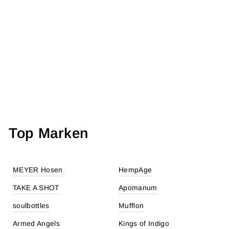
SAATSTECKERKART
E - DAS LEBEN IST
WIE EISCREME
€3,95
Top Marken
MEYER Hosen
HempAge
TAKE A SHOT
Apomanum
soulbottles
Mufflon
Armed Angels
Kings of Indigo