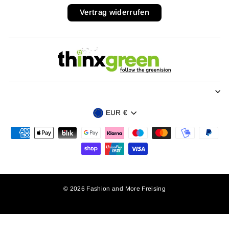
Vertrag widerrufen
Währung
EUR €
© 2026 Fashion and More Freising