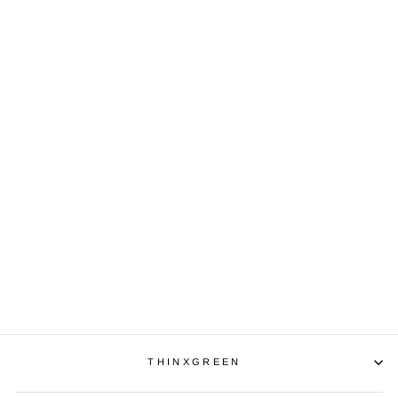
BERK
RÄUCHERMISCHUN
G /
WAHRNEHMUNG/
60ML
€7,50
€125,00/l
THINXGREEN