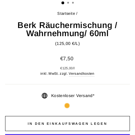
Startseite
/
Berk Räuchermischung /
Wahrnehmung/ 60ml
(125,00 €/L)
Normaler
€7,50
Preis
€125,00
/
l
inkl. MwSt. zzgl.
Versandkosten
Kostenloser Versand*
IN DEN EINKAUFSWAGEN LEGEN