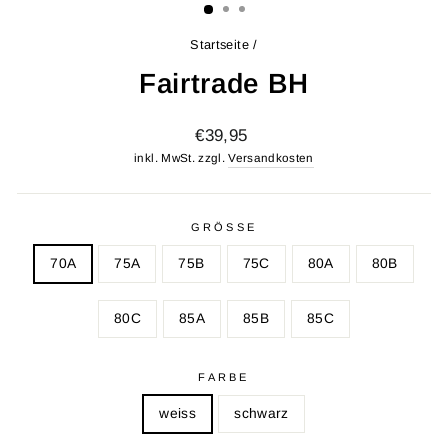
Startseite
/
Fairtrade BH
Normaler
€39,95
Preis
inkl. MwSt. zzgl.
Versandkosten
GRÖSSE
70A
75A
75B
75C
80A
80B
80C
85A
85B
85C
FARBE
weiss
schwarz