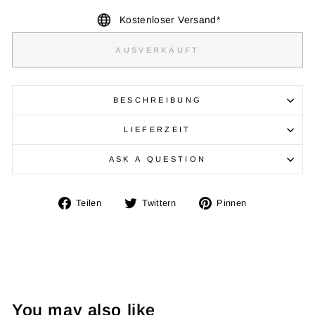
Kostenloser Versand*
AUSVERKAUFT
BESCHREIBUNG
LIEFERZEIT
ASK A QUESTION
Auf
Auf
Auf
Teilen
Twittern
Pinnen
Facebook
Twitter
Pinterest
teilen
twittern
pinnen
You may also like