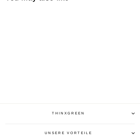
Ausverkauft
FAIRTRADE BH
€39,95
THINXGREEN
UNSERE VORTEILE