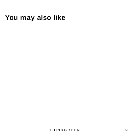
You may also like
BERGLAND ZIRBEN
BALSAM
€10,75
€358,33/l
THINXGREEN