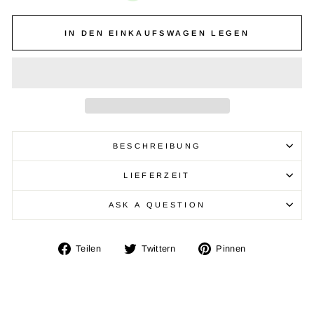
IN DEN EINKAUFSWAGEN LEGEN
BESCHREIBUNG
LIEFERZEIT
ASK A QUESTION
Auf
Auf
Auf
Teilen
Twittern
Pinnen
Facebook
Twitter
Pinterest
teilen
twittern
pinnen