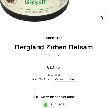
SCH
ES
Startseite
/
Bergland Zirben Balsam
358,33 €/L
Normaler
€10,75
Preis
€358,33
/
l
inkl. MwSt. zzgl.
Versandkosten
Kostenloser Versand*
Auf Lager