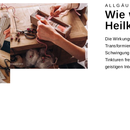
ALLGÄU
Wie 
Heil
Die Wirkungs
Transformier
Schwingung 
Tinkturen fr
geistigen In