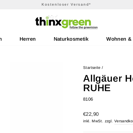
Kostenloser Versand*
Pause
Diashow
n
Herren
Naturkosmetik
Wohnen &
Startseite
/
Allgäuer H
RUHE
8106
Normaler
€22,90
Preis
inkl. MwSt. zzgl.
Versandko