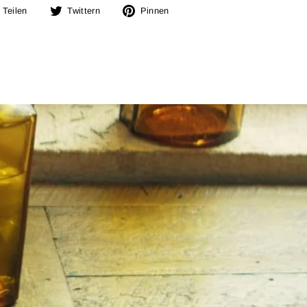
Auf
Auf
Auf
Teilen
Twittern
Pinnen
Facebook
Twitter
Pinterest
teilen
twittern
pinnen