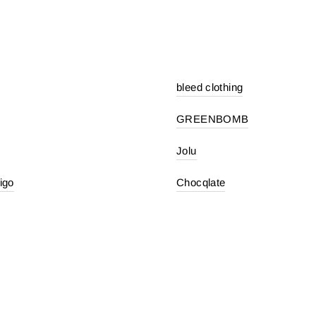
bleed clothing
GREENBOMB
Jolu
igo
Chocqlate