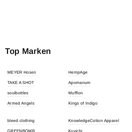
ALLGÄUER
HEILKRÄUTER-
KERZE - IMBOLC
€22,90
Top Marken
MEYER Hosen
HempAge
TAKE A SHOT
Apomanum
soulbottles
Mufflon
Armed Angels
Kings of Indigo
bleed clothing
KnowledgeCotton Apparel
GREENBOMB
Kuyichi