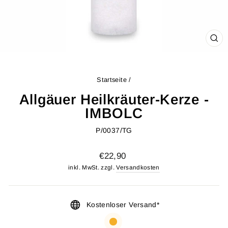
SCH
ES
Startseite
/
Allgäuer Heilkräuter-Kerze -
IMBOLC
P/0037/TG
Normaler
€22,90
Preis
inkl. MwSt. zzgl.
Versandkosten
Kostenloser Versand*